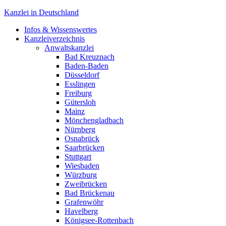
Kanzlei in Deutschland
Infos & Wissenswertes
Aktuelle rechtliche Themen, Kanzleisuche und mehr!
Kanzleiverzeichnis
Anwaltskanzlei
Bad Kreuznach
Baden-Baden
Düsseldorf
Esslingen
Freiburg
Gütersloh
Mainz
Mönchengladbach
Nürnberg
Osnabrück
Saarbrücken
Stuttgart
Wiesbaden
Würzburg
Zweibrücken
Bad Brückenau
Grafenwöhr
Havelberg
Königsee-Rottenbach