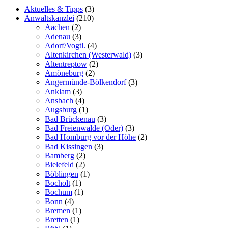
Aktuelles & Tipps
(3)
Anwaltskanzlei
(210)
Aachen
(2)
Adenau
(3)
Adorf/Vogtl.
(4)
Altenkirchen (Westerwald)
(3)
Altentreptow
(2)
Amöneburg
(2)
Angermünde-Bölkendorf
(3)
Anklam
(3)
Ansbach
(4)
Augsburg
(1)
Bad Brückenau
(3)
Bad Freienwalde (Oder)
(3)
Bad Homburg vor der Höhe
(2)
Bad Kissingen
(3)
Bamberg
(2)
Bielefeld
(2)
Böblingen
(1)
Bocholt
(1)
Bochum
(1)
Bonn
(4)
Bremen
(1)
Bretten
(1)