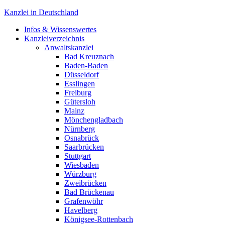
Kanzlei in Deutschland
Infos & Wissenswertes
Aktuelle rechtliche Themen, Kanzleisuche und mehr!
Kanzleiverzeichnis
Anwaltskanzlei
Bad Kreuznach
Baden-Baden
Düsseldorf
Esslingen
Freiburg
Gütersloh
Mainz
Mönchengladbach
Nürnberg
Osnabrück
Saarbrücken
Stuttgart
Wiesbaden
Würzburg
Zweibrücken
Bad Brückenau
Grafenwöhr
Havelberg
Königsee-Rottenbach