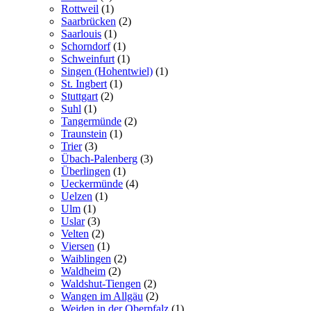
Rottweil
(1)
Saarbrücken
(2)
Saarlouis
(1)
Schorndorf
(1)
Schweinfurt
(1)
Singen (Hohentwiel)
(1)
St. Ingbert
(1)
Stuttgart
(2)
Suhl
(1)
Tangermünde
(2)
Traunstein
(1)
Trier
(3)
Übach-Palenberg
(3)
Überlingen
(1)
Ueckermünde
(4)
Uelzen
(1)
Ulm
(1)
Uslar
(3)
Velten
(2)
Viersen
(1)
Waiblingen
(2)
Waldheim
(2)
Waldshut-Tiengen
(2)
Wangen im Allgäu
(2)
Weiden in der Oberpfalz
(1)