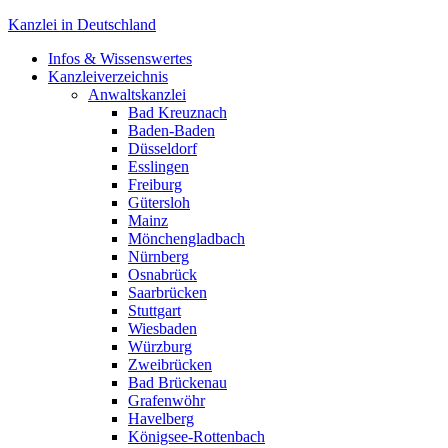
Kanzlei in Deutschland
Infos & Wissenswertes
Aktuelle rechtliche Themen, Kanzleisuche und mehr!
Kanzleiverzeichnis
Anwaltskanzlei
Bad Kreuznach
Baden-Baden
Düsseldorf
Esslingen
Freiburg
Gütersloh
Mainz
Mönchengladbach
Nürnberg
Osnabrück
Saarbrücken
Stuttgart
Wiesbaden
Würzburg
Zweibrücken
Bad Brückenau
Grafenwöhr
Havelberg
Königsee-Rottenbach